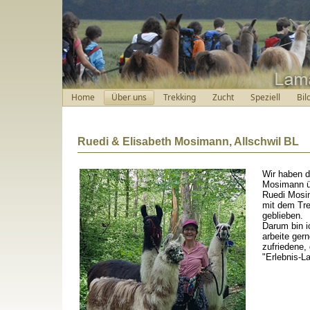
Home
Über uns
Trekking
Zucht
Speziell
Bil
Ruedi & Elisabeth Mosimann, Allschwil BL
Wir haben d
Mosimann ü
Ruedi Mosim
mit dem Tre
geblieben.
Darum bin i
arbeite ger
zufriedene,
"Erlebnis-L